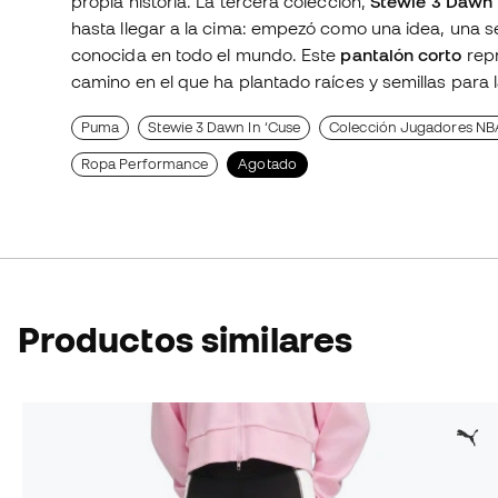
propia historia. La tercera colección,
Stewie 3 Dawn 
hasta llegar a la cima: empezó como una idea, una sem
conocida en todo el mundo. Este
pantalón corto
repr
camino en el que ha plantado raíces y semillas para
Puma
Stewie 3 Dawn In ‘Cuse
Colección Jugadores NB
Ropa Performance
Agotado
Productos similares