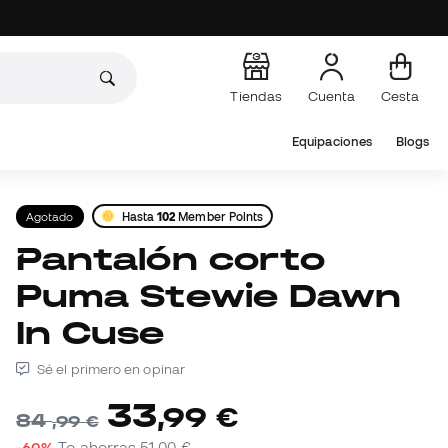
Tiendas
Cuenta
Cesta
Equipaciones
Blogs
Agotado
Hasta
102
Member Points
Pantalón corto
Puma Stewie Dawn
In Cuse
Sé el primero en opinar
33
,
99
€
84
,
99
€
-60%
Te ahorras
51,00 €