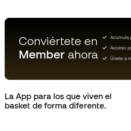
Conviértete en
Acumula p
Acceso pri
Member
ahora
Únete a m
La App
para los que viven el
basket de forma diferente.