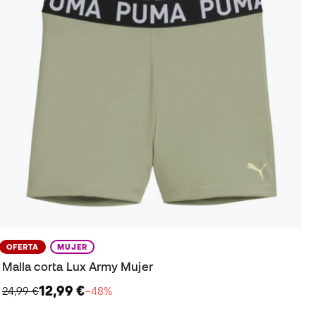
OFERTA
MUJER
Malla corta Lux Army Mujer
12,99 €
24,99 €
−48%