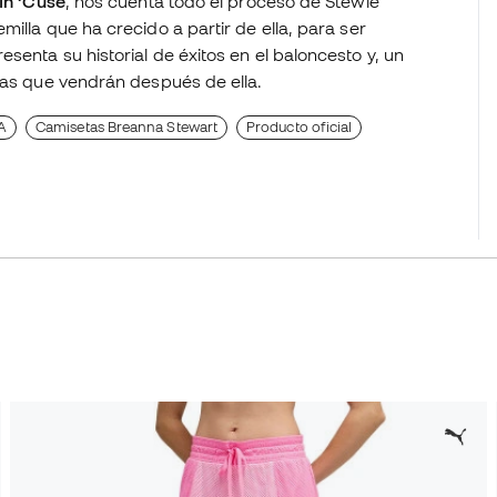
In ‘Cuse
, nos cuenta todo el proceso de Stewie
illa que ha crecido a partir de ella, para ser
esenta su historial de éxitos en el baloncesto y, un
 las que vendrán después de ella.
A
Camisetas Breanna Stewart
Producto oficial