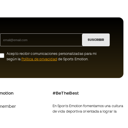
SUSCRIBIR
Acepto recibir comunicaciones personalizadas para mi
según la
Política de privacidad
de Sports Emotion.
motion
#BeTheBest
member
En Sports Emotion fomentamos una cultura
de vida deportiva orientada a lograr la
os
felicidad completa del deportista, gracias
al ecosistema creado por la
nosotros
especialización de cada una de las