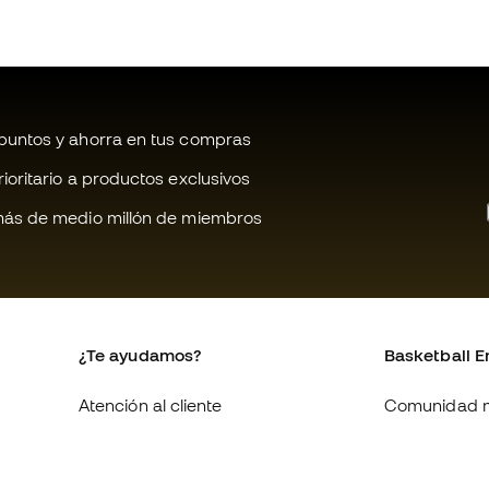
untos y ahorra en tus compras
oritario a productos exclusivos
ás de medio millón de miembros
¿Te ayudamos?
Basketball E
Atención al cliente
Comunidad 
Cambios y devoluciones
Quienes som
Equivalencia de tallas de
Trabaja con 