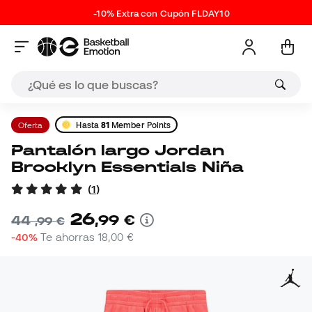
-10% Extra con Cupón FLDAY10
Oferta
Hasta
81
Member Points
Pantalón largo Jordan
Brooklyn Essentials Niña
(
1
)
26
,
99
€
44
,
99
€
-40%
Te ahorras
18,00 €