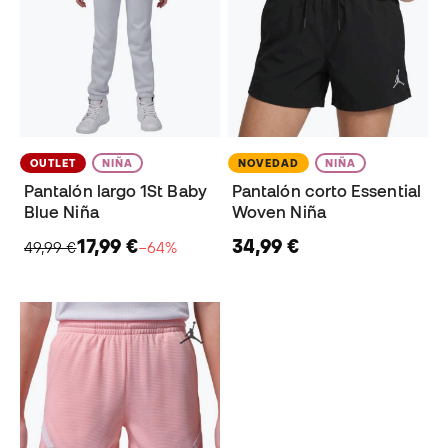
OUTLET
NIÑA
NOVEDAD
NIÑA
Pantalón largo 1St Baby
Pantalón corto Essential
Blue Niña
Woven Niña
17,99 €
34,99 €
49,99 €
−64%