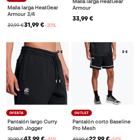
Malla larga HeatGear
Malla larga HeatGear
Armour
Armour 3/4
33,99 €
31,99 €
39,99 €
−20%
OFERTA
OUTLET
Pantalón largo Curry
Pantalón corto Baseline
Splash Jogger
Pro Mesh
43,99 €
22,99 €
79,99 €
−45%
49,99 €
−54%