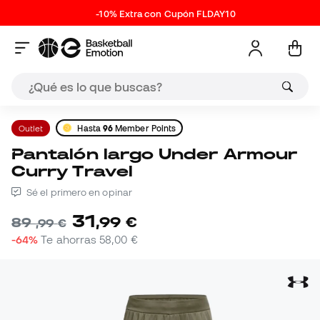
-10% Extra con Cupón FLDAY10
Outlet
Hasta
96
Member Points
Pantalón largo Under Armour
Curry Travel
Sé el primero en opinar
31
,
99
€
89
,
99
€
-64%
Te ahorras
58,00 €