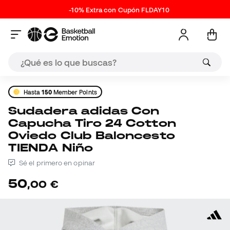
-10% Extra con Cupón FLDAY10
Hasta
150
Member Points
Sudadera adidas Con
Capucha Tiro 24 Cotton
Oviedo Club Baloncesto
TIENDA Niño
Sé el primero en opinar
50
,
00
€