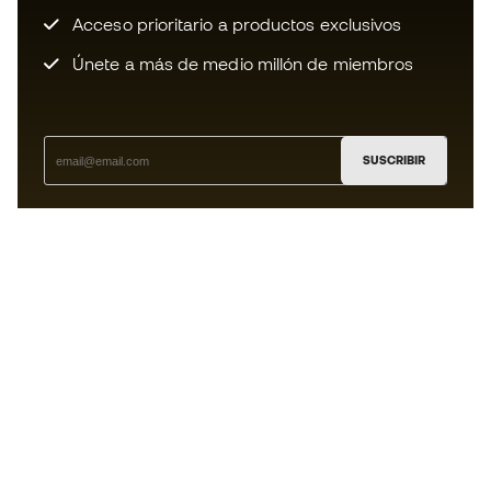
Acceso prioritario a productos exclusivos
Únete a más de medio millón de miembros
SUSCRIBIR
Acepto recibir comunicaciones personalizadas para mi
según la
Política de privacidad
de Sports Emotion.
La App
para los que viven el basket
de forma diferente.