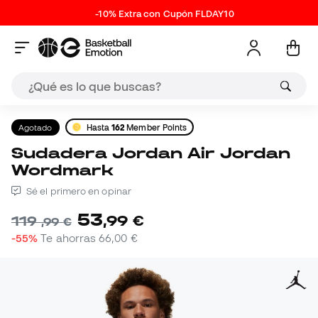
-10% Extra con Cupón FLDAY10
Agotado
Hasta
162
Member Points
Sudadera Jordan Air Jordan
Wordmark
Sé el primero en opinar
53
,
99
€
119
,
99
€
-55%
Te ahorras
66,00 €