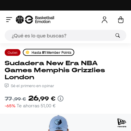
Outlet
Hasta
81
Member Points
Sudadera New Era NBA
Games Memphis Grizzlies
London
Sé el primero en opinar
26
,
99
€
77
,
99
€
-65%
Te ahorras
51,00 €