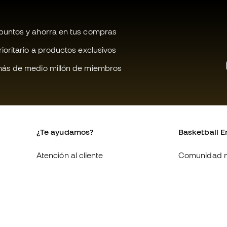
untos y ahorra en tus compras
oritario a productos exclusivos
ás de medio millón de miembros
¿Te ayudamos?
Basketball E
Atención al cliente
Comunidad 
Cambios y devoluciones
Quienes som
Equivalencia de tallas de
Trabaja con 
zapatillas
Condiciones 
Compliance
contratación