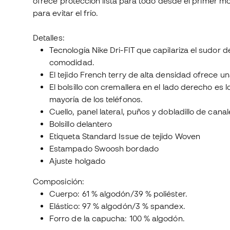
ofrece protección lista para todo desde el primer m
para evitar el frío.
Detalles:
Tecnología Nike Dri-FIT que capilariza el sudor de
comodidad.
El tejido French terry de alta densidad ofrece
El bolsillo con cremallera en el lado derecho e
mayoría de los teléfonos.
Cuello, panel lateral, puños y dobladillo de canal
Bolsillo delantero
Etiqueta Standard Issue de tejido Woven
Estampado Swoosh bordado
Ajuste holgado
Composición:
Cuerpo: 61 % algodón/39 % poliéster.
Elástico: 97 % algodón/3 % spandex.
Forro de la capucha: 100 % algodón.