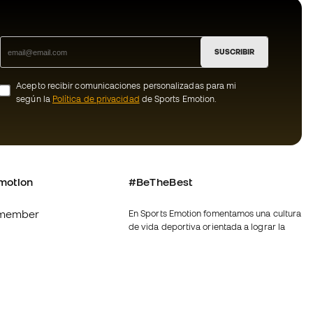
SUSCRIBIR
Acepto recibir comunicaciones personalizadas para mi
según la
Política de privacidad
de Sports Emotion.
motion
#BeTheBest
member
En Sports Emotion fomentamos una cultura
de vida deportiva orientada a lograr la
os
felicidad completa del deportista, gracias
al ecosistema creado por la
nosotros
especialización de cada una de las
marcas que forman parte del grupo.
generales de
Ver todas las tiendas