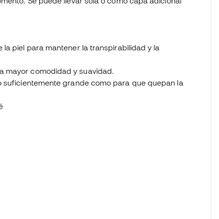
omento. Se puede llevar sola o como capa adicional
 la piel para mantener la transpirabilidad y la
 una mayor comodidad y suavidad.
s lo suficientemente grande como para que quepan la
é