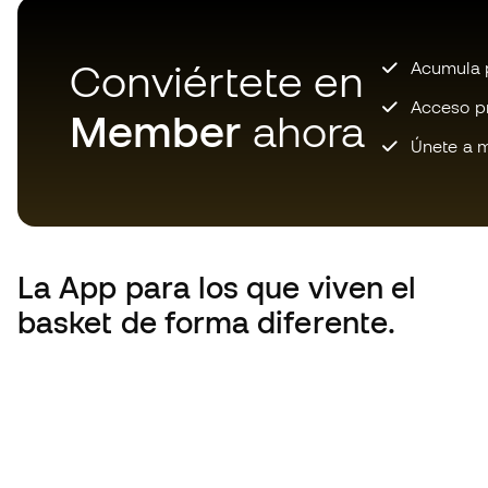
Conviértete en
Acumula p
Acceso pri
Member
ahora
Únete a m
La App
para los que viven el
basket de forma diferente.