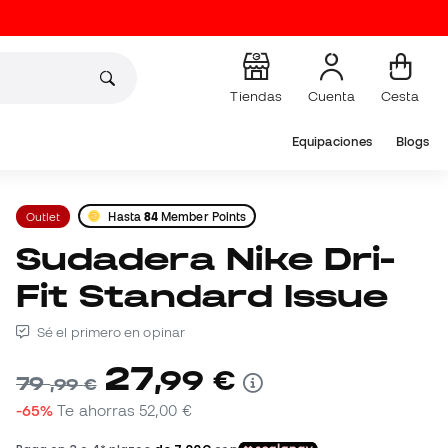
Tiendas
Cuenta
Cesta
Equipaciones
Blogs
Outlet
Hasta
84
Member Points
Sudadera Nike Dri-
Fit Standard Issue
Sé el primero en opinar
27
,
99
€
79
,
99
€
-65%
Te ahorras
52,00 €