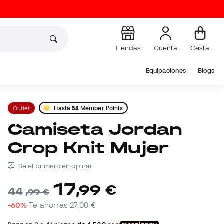
Tiendas
Cuenta
Cesta
Equipaciones
Blogs
Outlet
Hasta
54
Member Points
Camiseta Jordan
Crop Knit Mujer
Sé el primero en opinar
17
,
99
€
44
,
99
€
-60%
Te ahorras
27,00 €