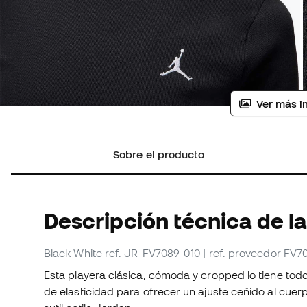
Ver más i
Sobre el producto
Descripción técnica de l
Black-White
ref. JR_FV7089-010
| ref. proveedor FV7
Esta playera clásica, cómoda y cropped lo tiene todo.
de elasticidad para ofrecer un ajuste ceñido al cu