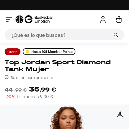
Oferta
Hasta
108
Member Points
Top Jordan Sport Diamond
Tank Mujer
Sé el primero en opinar
35
,
99
€
44
,
99
€
-20%
Te ahorras
9,00 €