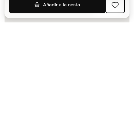
Añadir a la cesta
SUSCRIBIR
Acepto recibir comunicaciones personalizadas para mi
según la
Política de privacidad
de Sports Emotion.
La App
para los que viven el basket
de forma diferente.
¿Te ayudamos?