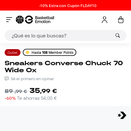
-10% Extra con Cupón FLDAY10
Outlet
Hasta
108
Member Points
Sneakers Converse Chuck 70
Wide Ox
Sé el primero en opinar
35
,
99
€
89
,
99
€
-60%
Te ahorras
54,00 €