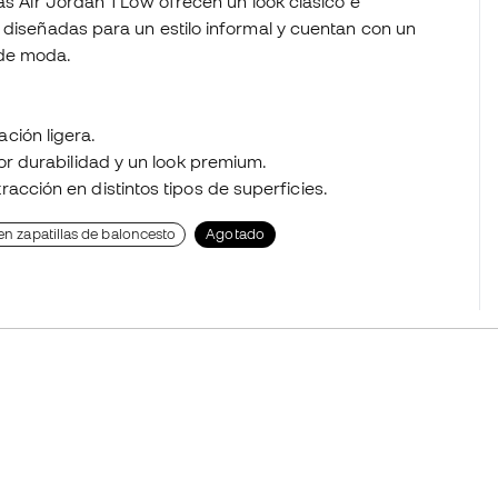
as Air Jordan 1 Low ofrecen un look clásico e
 diseñadas para un estilo informal y cuentan con un
 de moda.
ción ligera.
or durabilidad y un look premium.
acción en distintos tipos de superficies.
en zapatillas de baloncesto
Agotado