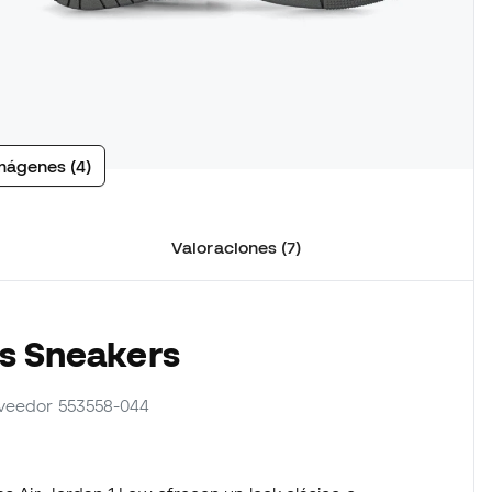
mágenes (4)
Valoraciones (7)
as Sneakers
roveedor 553558-044