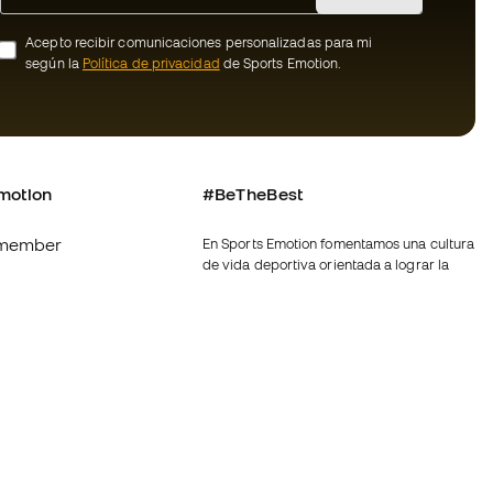
Acepto recibir comunicaciones personalizadas para mi
según la
Política de privacidad
de Sports Emotion.
motion
#BeTheBest
member
En Sports Emotion fomentamos una cultura
de vida deportiva orientada a lograr la
os
felicidad completa del deportista, gracias
al ecosistema creado por la
nosotros
especialización de cada una de las
marcas que forman parte del grupo.
generales de
Ver todas las tiendas
ookies
Fútbol Emotion
rivacidad