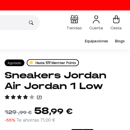
Tiendas
Cuenta
Cesta
Equipaciones
Blogs
Agotado
Hasta
177
Member Points
Sneakers Jordan
Air Jordan 1 Low
(
7
)
58
,
99
€
129
,
99
€
-55%
Te ahorras
71,00 €