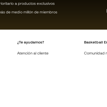
oritario a productos exclusivos
ás de medio millón de miembros
¿Te ayudamos?
Basketball E
Atención al cliente
Comunidad 
Cambios y devoluciones
Quienes som
Equivalencia de tallas de
Trabaja con 
zapatillas
Condiciones 
Compliance
contratación
Canal de denuncias
Política de c
Webs internacionales de
Politica de p
Basketball Emotion