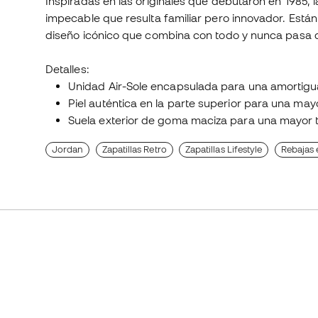
Inspiradas en las originales que debutaron en 1985, l
impecable que resulta familiar pero innovador. Están
diseño icónico que combina con todo y nunca pasa
Detalles:
Unidad Air-Sole encapsulada para una amortigua
Piel auténtica en la parte superior para una may
Suela exterior de goma maciza para una mayor tr
Jordan
Zapatillas Retro
Zapatillas Lifestyle
Rebajas 