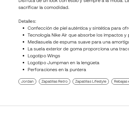
Disfruta de un look con estilo y siempre a la moda. L
sacrificar la comodidad.
Detalles:
Confección de piel auténtica y sintética para ofr
Tecnología Nike Air que absorbe los impactos y
Mediasuela de espuma suave para una amortigua
La suela exterior de goma proporciona una trac
Logotipo Wings
Logotipo Jumpman en la lengüeta
Perforaciones en la puntera
Jordan
Zapatillas Retro
Zapatillas Lifestyle
Rebajas 