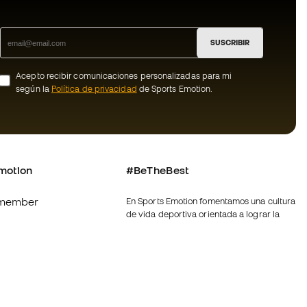
SUSCRIBIR
Acepto recibir comunicaciones personalizadas para mi
según la
Política de privacidad
de Sports Emotion.
motion
#BeTheBest
member
En Sports Emotion fomentamos una cultura
de vida deportiva orientada a lograr la
os
felicidad completa del deportista, gracias
al ecosistema creado por la
nosotros
especialización de cada una de las
marcas que forman parte del grupo.
generales de
Ver todas las tiendas