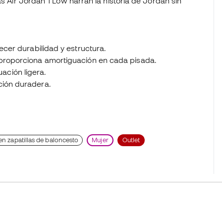
as Air Jordan 1 Low narran la historia de Jordan sin
ecer durabilidad y estructura.
 proporciona amortiguación en cada pisada.
ción ligera.
ción duradera.
en zapatillas de baloncesto
Mujer
Outlet