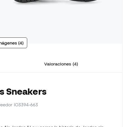
mágenes (4)
Valoraciones (4)
as Sneakers
oveedor IO3394-663