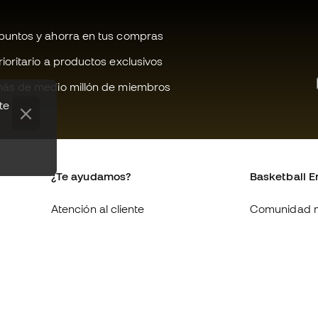
untos y ahorra en tus compras
oritario a productos exclusivos
ás de medio millón de miembros
te
¿Te ayudamos?
Basketball E
Atención al cliente
Comunidad 
Cambios y devoluciones
Quienes som
Equivalencia de tallas de
Trabaja con 
zapatillas
Condiciones 
Compliance
contratación