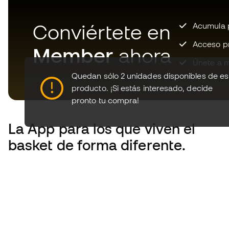
Conviértete en
Acumula p
Acceso pri
Member
ahora
Únete a m
Quedan sólo 2 unidades disponibles de es
producto.
¡Si estás interesado, decide
pronto tu compra!
La App
para los que viven el
basket de forma diferente.