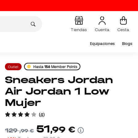
Tiendas
Cuenta
Cesta
Equipaciones
Blogs
Outlet
Hasta
156
Member Points
Sneakers Jordan
Air Jordan 1 Low
Mujer
(
4
)
51
,
99
€
129
,
99
€