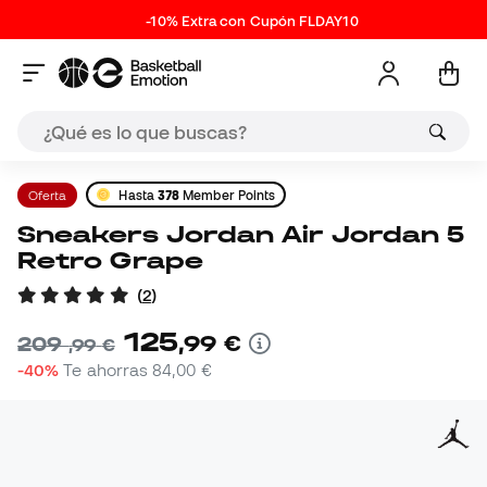
-10% Extra con Cupón FLDAY10
Oferta
Hasta
378
Member Points
Sneakers Jordan Air Jordan 5
Retro Grape
(
2
)
125
,
99
€
209
,
99
€
-40%
Te ahorras
84,00 €