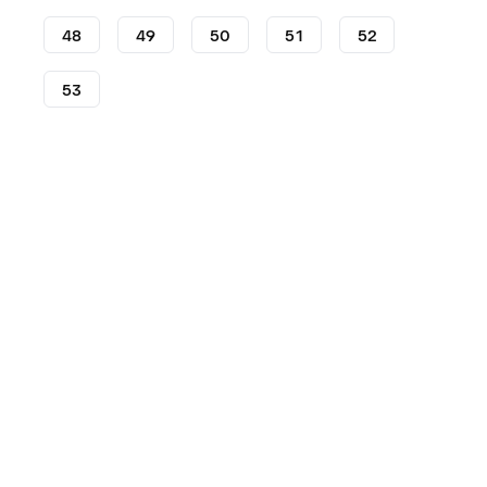
48
49
50
51
52
53
Zapatillas
Jordan
Air Jordan