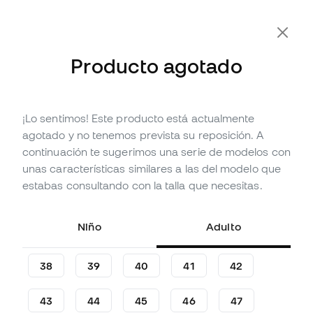
Producto agotado
¡Lo sentimos! Este producto está actualmente
Agotado
Hasta
441
Member Points
agotado y no tenemos prevista su reposición. A
Sneakers Jordan Air Jordan 5
continuación te sugerimos una serie de modelos con
Retro Medium Soft Pink
unas características similares a las del modelo que
estabas consultando con la talla que necesitas.
(
2
)
146
,
99
€
209
,
99
€
Niño
Adulto
-30%
Te ahorras
63,00 €
38
39
40
41
42
43
44
45
46
47