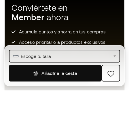
Conviértete en
Member
ahora
Acumula puntos y ahorra en tus compras
Acceso prioritario a productos exclusivos
Únete a más de medio millón de miembros
Escoge tu talla
Añadir a la cesta
SUSCRIBIR
Acepto recibir comunicaciones personalizadas para mi
según la
Política de privacidad
de Sports Emotion.
La App
para los que viven el basket