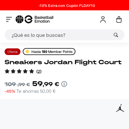
-10% Extra con Cupón FLDAY10
Oferta
Hasta
180
Member Points
Sneakers Jordan Flight Court
(
2
)
59
,
99
€
109
,
99
€
-45%
Te ahorras
50,00 €