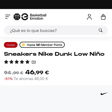
Outlet
Hasta
141
Member Points
Sneakers Nike Dunk Low Niño
(
1
)
46
,
99
€
94
,
99
€
-51%
Te ahorras
48,00 €