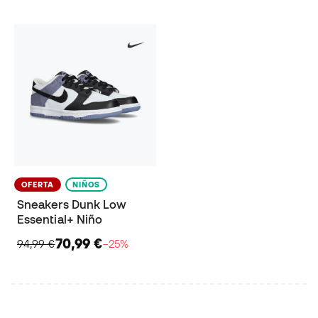
OFERTA
NIÑOS
Sneakers Dunk Low
Essential+ Niño
70,99 €
94,99 €
−25%