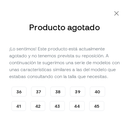
-10% Extra con Cupón FLDAY10
Producto agotado
¡Lo sentimos! Este producto está actualmente
Agotado
Hasta
150
Member Points
agotado y no tenemos prevista su reposición. A
Sneakers Nike Gamma Force
continuación te sugerimos una serie de modelos con
Mujer
unas características similares a las del modelo que
estabas consultando con la talla que necesitas.
Sé el primero en opinar
49
,
99
€
99
,
99
€
36
37
38
39
40
-50%
Te ahorras
50,00 €
41
42
43
44
45