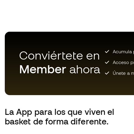
Conviértete en
Acumula p
Acceso pri
Member
ahora
Únete a m
La App
para los que viven el
basket de forma diferente.