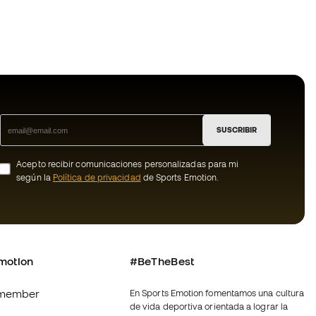
SUSCRIBIR
Acepto recibir comunicaciones personalizadas para mi
según la
Política de privacidad
de Sports Emotion.
motion
#BeTheBest
member
En Sports Emotion fomentamos una cultura
de vida deportiva orientada a lograr la