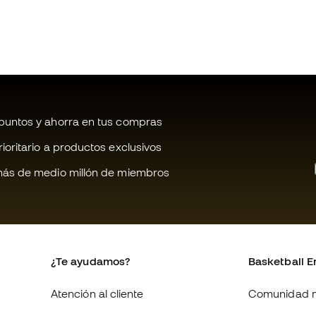
untos y ahorra en tus compras
oritario a productos exclusivos
ás de medio millón de miembros
¿Te ayudamos?
Basketball E
Atención al cliente
Comunidad 