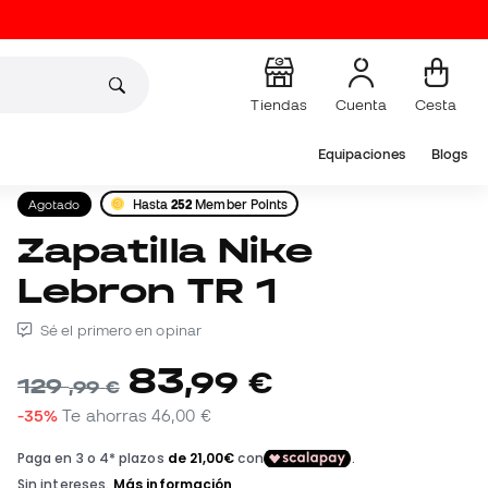
Tiendas
Cuenta
Cesta
Equipaciones
Blogs
Agotado
Hasta
252
Member Points
Zapatilla Nike
Lebron TR 1
Sé el primero en opinar
83
,
99
€
129
,
99
€
-35%
Te ahorras
46,00 €