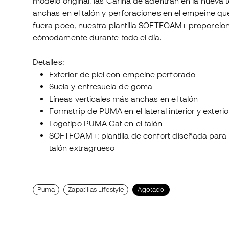
modelo original, las Carina de adentran en la nuev
anchas en el talón y perforaciones en el empeine que 
fuera poco, nuestra plantilla SOFTFOAM+ proporcio
cómodamente durante todo el día.
Detalles:
Exterior de piel con empeine perforado
Suela y entresuela de goma
Líneas verticales más anchas en el talón
Formstrip de PUMA en el lateral interior y exterio
Logotipo PUMA Cat en el talón
SOFTFOAM+: plantilla de confort diseñada para
talón extragrueso
Puma
Zapatillas Lifestyle
Agotado