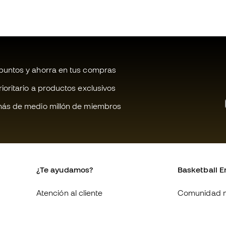
untos y ahorra en tus compras
oritario a productos exclusivos
ás de medio millón de miembros
¿Te ayudamos?
Basketball E
Atención al cliente
Comunidad 
Cambios y devoluciones
Quienes som