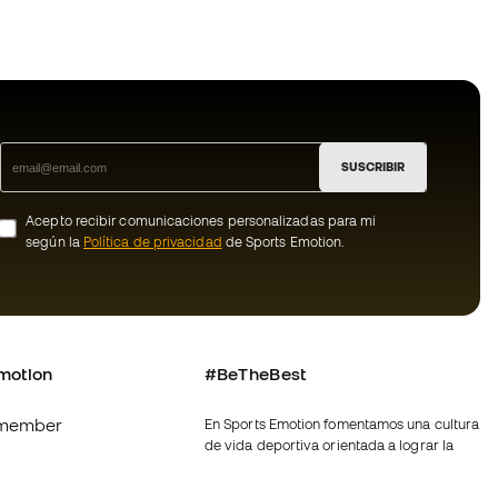
SUSCRIBIR
Acepto recibir comunicaciones personalizadas para mi
según la
Política de privacidad
de Sports Emotion.
motion
#BeTheBest
member
En Sports Emotion fomentamos una cultura
de vida deportiva orientada a lograr la
os
felicidad completa del deportista, gracias
al ecosistema creado por la