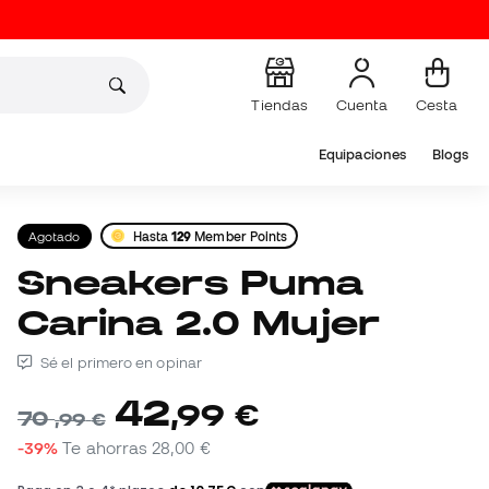
Tiendas
Cuenta
Cesta
Equipaciones
Blogs
Agotado
Hasta
129
Member Points
Sneakers Puma
Carina 2.0 Mujer
Sé el primero en opinar
42
,
99
€
70
,
99
€
-39%
Te ahorras
28,00 €