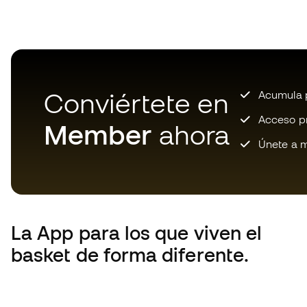
Conviértete en
Acumula p
Acceso pri
Member
ahora
Únete a m
La App
para los que viven el
basket de forma diferente.