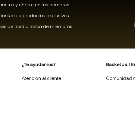
untos y ahorra en tus compras
oritario a productos exclusivos
ás de medio millón de miembros
¿Te ayudamos?
Basketball E
Atención al cliente
Comunidad 
Cambios y devoluciones
Quienes som
Equivalencia de tallas de
Trabaja con 
zapatillas
Condiciones 
Compliance
contratación
Canal de denuncias
Política de c