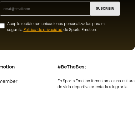
SUSCRIBIR
Acepto recibir comunicaciones personalizadas para mi
según la
Política de privacidad
de Sports Emotion.
motion
#BeTheBest
member
En Sports Emotion fomentamos una cultura
de vida deportiva orientada a lograr la
os
felicidad completa del deportista, gracias
al ecosistema creado por la
nosotros
especialización de cada una de las
marcas que forman parte del grupo.
generales de
Ver todas las tiendas
ookies