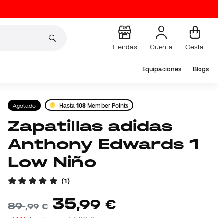
Tiendas
Cuenta
Cesta
Equipaciones
Blogs
Agotado
Hasta
108
Member Points
Zapatillas adidas
Anthony Edwards 1
Low Niño
(
1
)
35
,
99
€
89
,
99
€