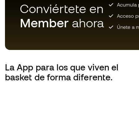
Conviértete en
Acumula p
Acceso pri
Member
ahora
Únete a m
La App
para los que viven el
basket de forma diferente.