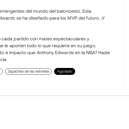
as emergentes del mundo del baloncesto. Esta
Edwards se ha diseñado para los MVP del futuro. ¡Y
n cada partido con mates espectaculares y
ue le aporten todo lo que requiere en su juego.
iento e impacto que Anthony Edwards en la NBA? Hazte
ncia.
o
Zapatillas de las estrellas
Agotado