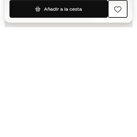
Añadir a la cesta
SUSCRIBIR
Acepto recibir comunicaciones personalizadas para mi
según la
Política de privacidad
de Sports Emotion.
La App
para los que viven el basket
de forma diferente.