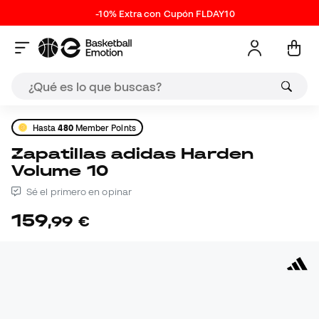
-10% Extra con Cupón FLDAY10
Hasta
480
Member Points
Zapatillas adidas Harden
Volume 10
Sé el primero en opinar
159
,
99
€