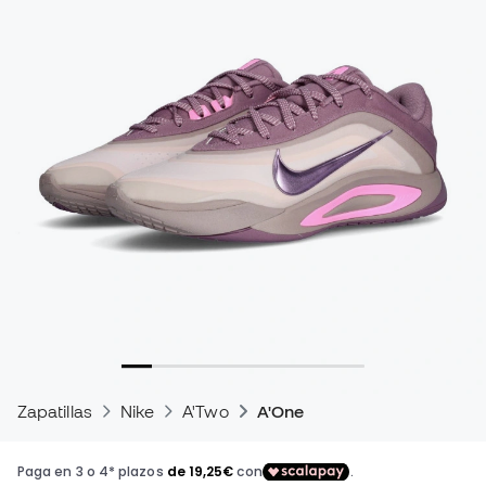
Zapatillas
Nike
A'Two
A'One