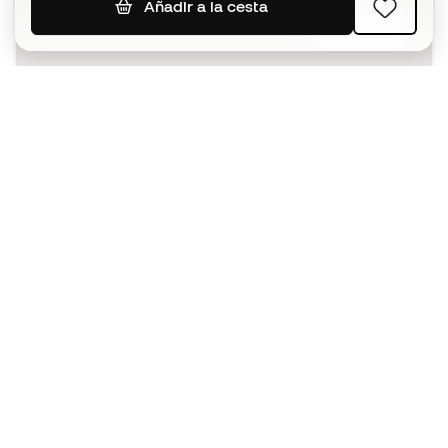
Añadir a la cesta
SUSCRIBIR
Acepto recibir comunicaciones personalizadas para mi
según la
Política de privacidad
de Sports Emotion.
La App
para los que viven el basket
de forma diferente.
¿Te ayudamos?