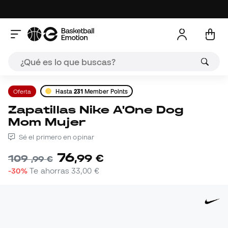
Oferta
Hasta
231
Member Points
Zapatillas Nike A'One Dog
Mom Mujer
Sé el primero en opinar
76
,
99
€
109
,
99
€
-30%
Te ahorras
33,00 €