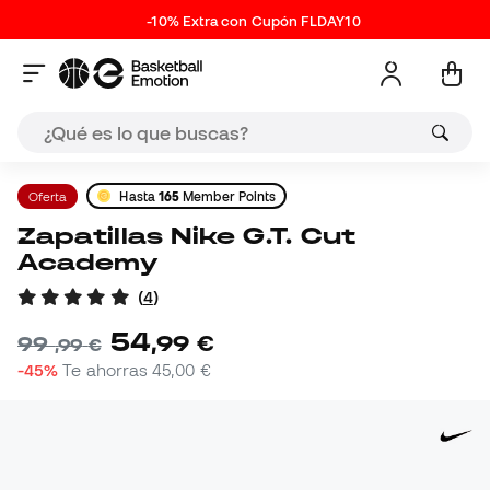
-10% Extra con Cupón FLDAY10
Oferta
Hasta
165
Member Points
Zapatillas Nike G.T. Cut
Academy
(
4
)
54
,
99
€
99
,
99
€
-45%
Te ahorras
45,00 €