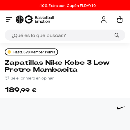
-10% Extra con Cupón FLDAY10
Hasta
570
Member Points
Zapatillas Nike Kobe 3 Low
Protro Mambacita
Sé el primero en opinar
189
,
99
€