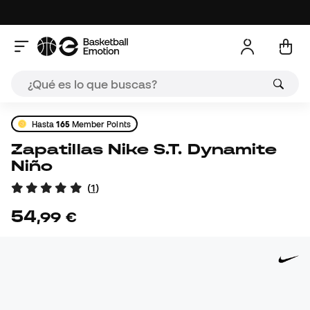
Hasta
165
Member Points
Zapatillas Nike S.T. Dynamite
Niño
(
1
)
54
,
99
€