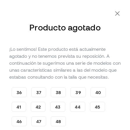
-10% Extra con Cupón FLDAY10
Producto agotado
¡Lo sentimos! Este producto está actualmente
Agotado
Hasta
213
Member Points
agotado y no tenemos prevista su reposición. A
Zapatillas Nike Sabrina 3
continuación te sugerimos una serie de modelos con
Morale Mujer
unas características similares a las del modelo que
estabas consultando con la talla que necesitas.
Sé el primero en opinar
70
,
99
€
129
,
99
€
36
37
38
39
40
-45%
Te ahorras
59,00 €
41
42
43
44
45
46
47
48