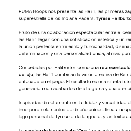
PUMA Hoops nos presenta las Hali 1, las primeras zap
superestrella de los Indiana Pacers,
Tyrese Haliburt
Fruto de una colaboración espectacular entre el cél
las Hali 1 llegan con una sofisticación estética y un 
la unión perfecta entre estilo y funcionalidad, dise
determinación y una personalidad única, al más puro 
Concebidas por Haliburton como una
representació
de lujo
, las Hali 1 combinan la visión creativa de Be
enfocada en el juego. El resultado es una silueta fut
generación con acabados de alta gama y una atenció
Inspiradas directamente en la fluidez y versatilidad de
incorporan elementos de diseño únicos: líneas inespe
logo personal de Tyrese en la lengüeta, y las textura
La
versión de lanzamiento "Opal"
presenta una llama