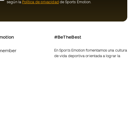
según la
Política de privacidad
de Sports Emotion.
motion
#BeTheBest
member
En Sports Emotion fomentamos una cultura
de vida deportiva orientada a lograr la
os
felicidad completa del deportista, gracias
al ecosistema creado por la
nosotros
especialización de cada una de las
marcas que forman parte del grupo.
generales de
Ver todas las tiendas
ookies
Fútbol Emotion
rivacidad
Running Emotion