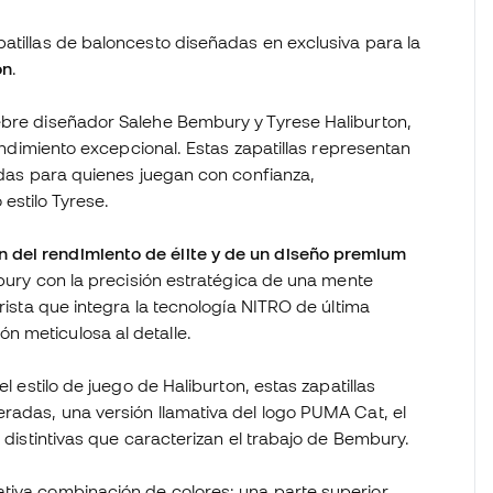
atillas de baloncesto diseñadas en exclusiva para la
on
.
ebre diseñador Salehe Bembury y Tyrese Haliburton,
rendimiento excepcional. Estas zapatillas representan
ñadas para quienes juegan con confianza,
estilo Tyrese.
n del rendimiento de élite y de un diseño premium
mbury con la precisión estratégica de una mente
urista que integra la tecnología NITRO de última
n meticulosa al detalle.
l estilo de juego de Haliburton, estas zapatillas
radas, una versión llamativa del logo PUMA Cat, el
s distintivas que caracterizan el trabajo de Bembury.
tiva combinación de colores: una parte superior