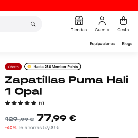
Tiendas
Cuenta
Cesta
Equipaciones
Blogs
Oferta
Hasta
234
Member Points
Zapatillas Puma Hali
1 Opal
(
1
)
77
,
99
€
129
,
99
€
-40%
Te ahorras
52,00 €