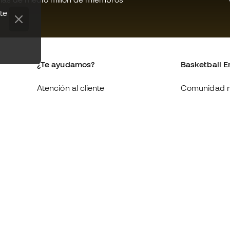
te
¿Te ayudamos?
Basketball E
Atención al cliente
Comunidad 
Cambios y devoluciones
Quienes som
Equivalencia de tallas de
Trabaja con 
zapatillas
Condiciones 
Compliance
contratación
Canal de denuncias
Política de c
Webs internacionales de
Politica de p
Basketball Emotion
Aviso legal