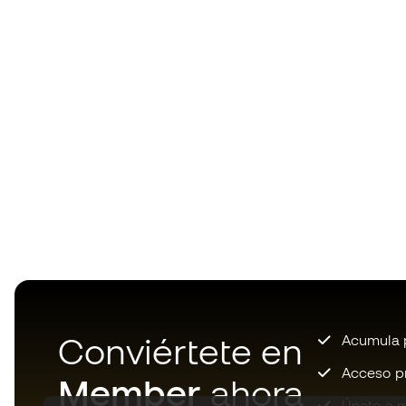
Conviértete en
Acumula p
Acceso pri
Member
ahora
Únete a m