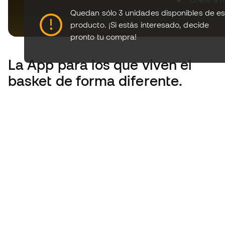
Quedan sólo 3 unidades disponibles de es
producto.
¡Si estás interesado, decide
pronto tu compra!
La App
para los que viven el
basket de forma diferente.