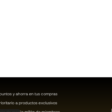
untos y ahorra en tus compras
oritario a productos exclusivos
ás de medio millón de miembros