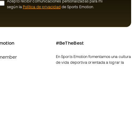
Acepto recibir comunicaciones personalizadas para mi
según la
Política de privacidad
de Sports Emotion.
motion
#BeTheBest
member
En Sports Emotion fomentamos una cultura
de vida deportiva orientada a lograr la
os
felicidad completa del deportista, gracias
al ecosistema creado por la
nosotros
especialización de cada una de las
marcas que forman parte del grupo.
generales de
Ver todas las tiendas
ookies
Fútbol Emotion
rivacidad
Running Emotion