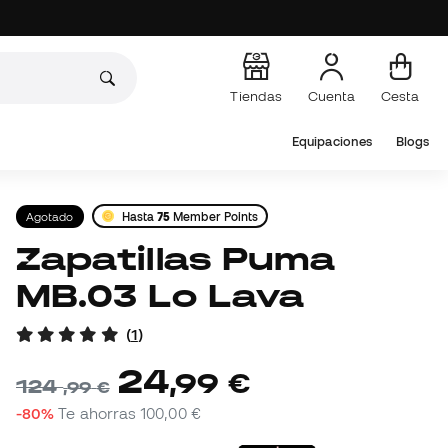
Tiendas
Cuenta
Cesta
Equipaciones
Blogs
Agotado
Hasta
75
Member Points
Zapatillas Puma
MB.03 Lo Lava
(
1
)
24
,
99
€
124
,
99
€
-80%
Te ahorras
100,00 €