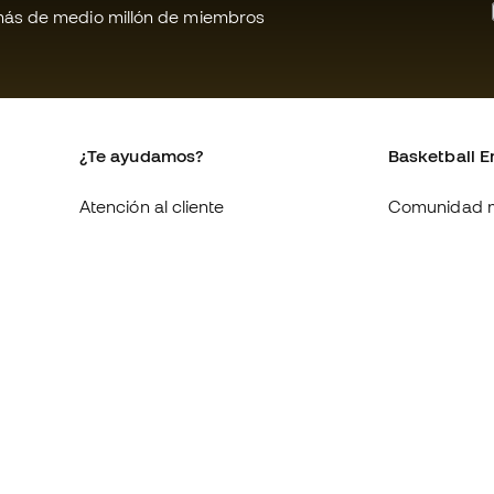
ás de medio millón de miembros
¿Te ayudamos?
Basketball E
Atención al cliente
Comunidad 
Cambios y devoluciones
Quienes som
Equivalencia de tallas de
Trabaja con 
zapatillas
Condiciones 
Compliance
contratación
Canal de denuncias
Política de c
Webs internacionales de
Politica de p
Basketball Emotion
Aviso legal