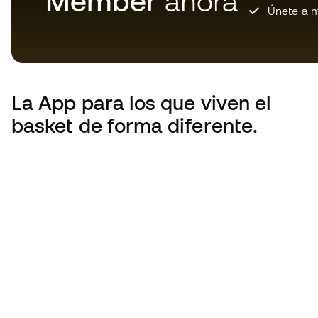
Member
ahora
Únete a m
La App
para los que viven el
basket de forma diferente.