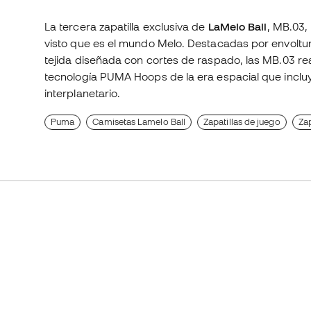
La tercera zapatilla exclusiva de
LaMelo Ball
, MB.03,
visto que es el mundo Melo. Destacadas por envoltur
tejida diseñada con cortes de raspado, las MB.03 rea
tecnología PUMA Hoops de la era espacial que incl
interplanetario.
Puma
Camisetas Lamelo Ball
Zapatillas de juego
Zap