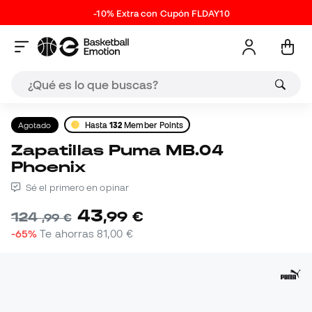
-10% Extra con Cupón FLDAY10
Agotado
Hasta
132
Member Points
Zapatillas Puma MB.04
Phoenix
Sé el primero en opinar
43
,
99
€
124
,
99
€
-65%
Te ahorras
81,00 €