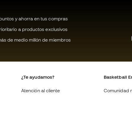
untos y ahorra en tus compras
oritario a productos exclusivos
ás de medio millón de miembros
¿Te ayudamos?
Basketball E
Atención al cliente
Comunidad 
Cambios y devoluciones
Quienes som
Equivalencia de tallas de
Trabaja con 
zapatillas
Condiciones 
Compliance
contratación