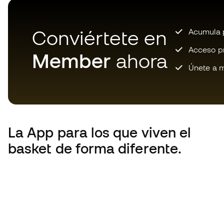
Conviértete en
Acumula p
Acceso pri
Member
ahora
Únete a m
La App
para los que viven el
basket de forma diferente.