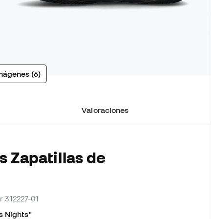
mágenes (6)
Valoraciones
s Zapatillas de
r 312227-01
s Nights"