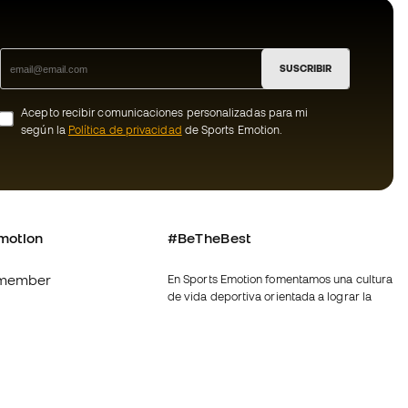
SUSCRIBIR
Acepto recibir comunicaciones personalizadas para mi
según la
Política de privacidad
de Sports Emotion.
motion
#BeTheBest
member
En Sports Emotion fomentamos una cultura
de vida deportiva orientada a lograr la
os
felicidad completa del deportista, gracias
al ecosistema creado por la
nosotros
especialización de cada una de las
marcas que forman parte del grupo.
generales de
Ver todas las tiendas