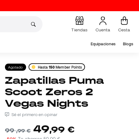
Tiendas
Cuenta
Cesta
Equipaciones
Blogs
Agotado
Hasta
150
Member Points
Zapatillas Puma
Scoot Zeros 2
Vegas Nights
Sé el primero en opinar
49
,
99
€
99
,
99
€
-50%
Te ahorras
50,00 €