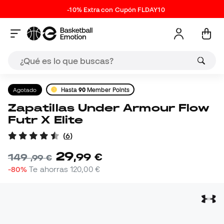
-10% Extra con Cupón FLDAY10
Agotado
Hasta
90
Member Points
Zapatillas Under Armour Flow
Futr X Elite
(
6
)
29
,
99
€
149
,
99
€
-80%
Te ahorras
120,00 €