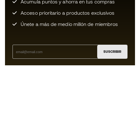
Acumula puntos y ahorra en tus compras
Acceso prioritario a productos exclusivos
Únete a más de medio millón de miembros
SUSCRIBIR
Acepto recibir comunicaciones personalizadas para mi
según la
Política de privacidad
de Sports Emotion.
La App
para los que viven el basket
de forma diferente.