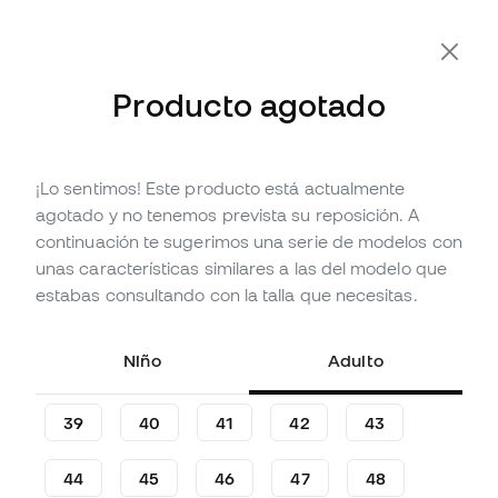
Producto agotado
¡Lo sentimos! Este producto está actualmente
Agotado
Hasta
90
Member Points
agotado y no tenemos prevista su reposición. A
Zapatillas Under Armour Flow
continuación te sugerimos una serie de modelos con
Futr X Elite
unas características similares a las del modelo que
estabas consultando con la talla que necesitas.
(
6
)
29
,
99
€
149
,
99
€
Niño
Adulto
-80%
Te ahorras
120,00 €
39
40
41
42
43
44
45
46
47
48