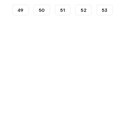
49
50
51
52
53
Zapatillas
Under Armour
Flow Futr