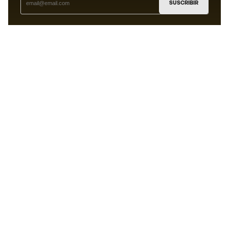
SUSCRIBIR
Acepto recibir comunicaciones personalizadas para mi
según la
Política de privacidad
de Sports Emotion.
La App
para los que viven el basket
de forma diferente.
¿Te ayudamos?