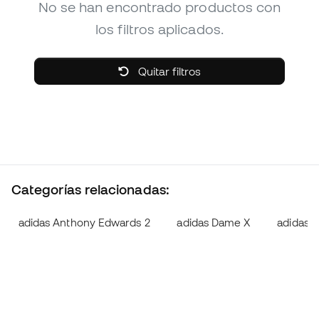
No se han encontrado productos con
los filtros aplicados.
Quitar filtros
Categorías relacionadas:
adidas Anthony Edwards 2
adidas Dame X
adidas D