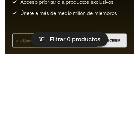
Acceso prioritario a productos exclusivos
Únete a más de medio millón de miembros
Filtrar 0
productos
SUSCRIBIR
Acepto recibir comunicaciones personalizadas para mi
según la
Política de privacidad
de Sports Emotion.
La App
para los que viven el basket
de forma diferente.