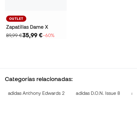
OUTLET
Zapatillas Dame X
35,99 €
89,99 €
−60%
Categorías relacionadas:
adidas Anthony Edwards 2
adidas D.O.N. Issue 8
ad