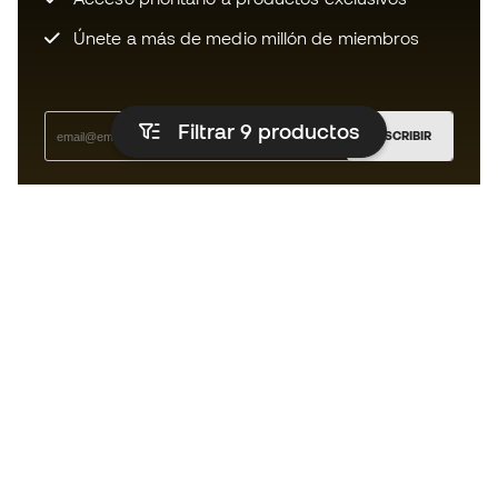
Únete a más de medio millón de miembros
Filtrar 9
productos
SUSCRIBIR
Acepto recibir comunicaciones personalizadas para mi
según la
Política de privacidad
de Sports Emotion.
La App
para los que viven el basket
de forma diferente.