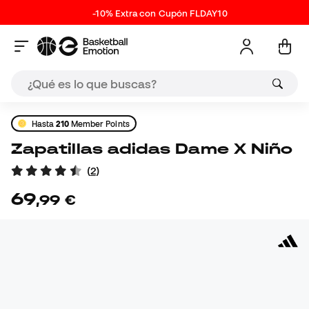
-10% Extra con Cupón FLDAY10
Hasta
210
Member Points
Zapatillas adidas Dame X Niño
(
2
)
69
,
99
€