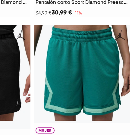
Pantalón corto Dri-Fit Sport Diamond Niño
Pantalón corto Sport Diamond Preescolar
30,99 €
34,99 €
−11%
MUJER