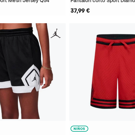
ort Mesh Jersey Q54
Pantalón corto Sport Diam
37,99 €
NIÑOS