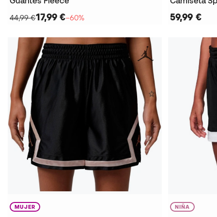
Guantes Fleece
Camiseta Sp
17,99 €
59,99 €
44,99 €
−60%
MUJER
NIÑA