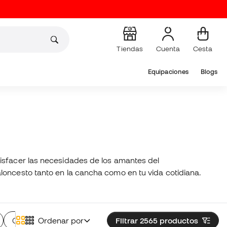
Tiendas
Cuenta
Cesta
Equipaciones
Blogs
tisfacer las necesidades de los amantes del
loncesto tanto en la cancha como en tu vida cotidiana.
Calcetines de baloncesto
Ordenar por
Filtrar 2565
Gorras de baloncesto
productos
R