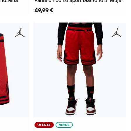
ond Niña
Pantalón corto Sport Diamond 4" Mujer
49,99 €
OFERTA
NIÑOS