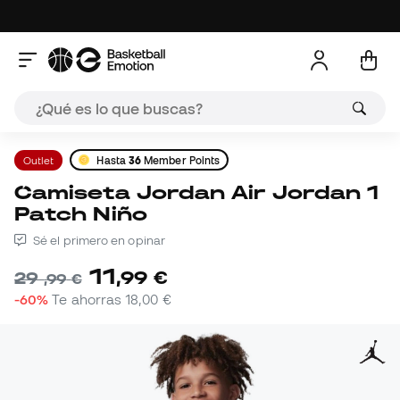
Outlet
Hasta
36
Member Points
Camiseta Jordan Air Jordan 1
Patch Niño
Sé el primero en opinar
11
,
99
€
29
,
99
€
-60%
Te ahorras
18,00 €