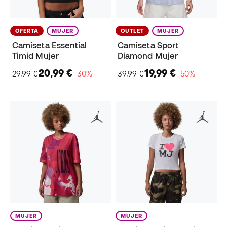
OFERTA
MUJER
OUTLET
MUJER
Camiseta Essential
Camiseta Sport
Timid Mujer
Diamond Mujer
20,99 €
19,99 €
29,99 €
−30%
39,99 €
−50%
MUJER
MUJER