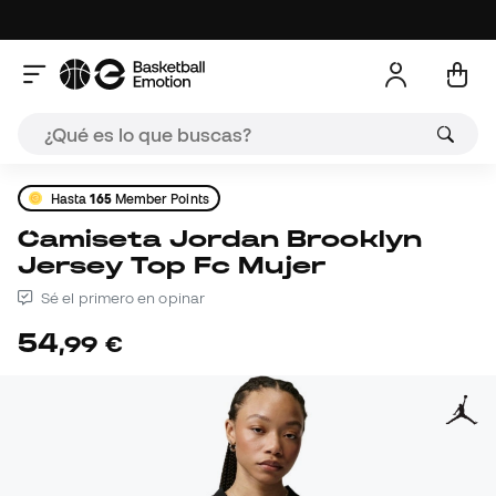
Hasta
165
Member Points
Camiseta Jordan Brooklyn
Jersey Top Fc Mujer
Sé el primero en opinar
54
,
99
€