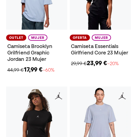
OUTLET
MUJER
OFERTA
MUJER
Camiseta Brooklyn
Camiseta Essentials
Grilfriend Graphic
Girlfriend Core 23 Mujer
Jordan 23 Mujer
23,99 €
29,99 €
−20%
17,99 €
44,99 €
−60%