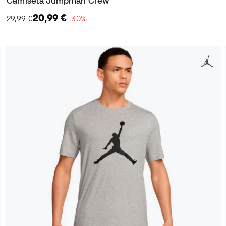
Camiseta Jumpman Crew
20,99 €
29,99 €
−30%