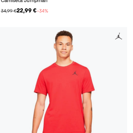
Camiseta Jumpman
22,99 €
34,99 €
−34%