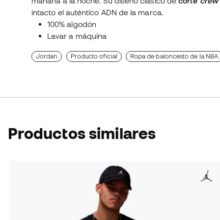
mañana a la noche. Su diseño clásico de
corte
crew
intacto el auténtico ADN de la marca.
100% algodón
Lavar a máquina
Jordan
Producto oficial
Ropa de baloncesto de la NBA
Productos similares