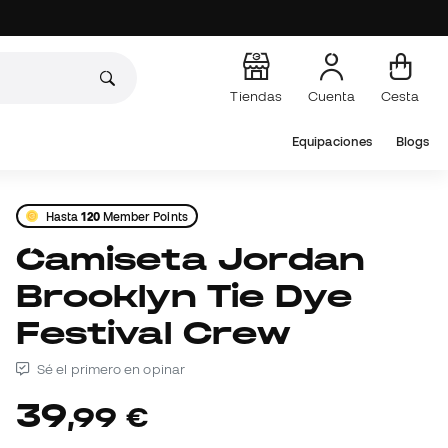
Tiendas
Cuenta
Cesta
Equipaciones
Blogs
Hasta
120
Member Points
Camiseta Jordan
Brooklyn Tie Dye
Festival Crew
Sé el primero en opinar
39
,
99
€