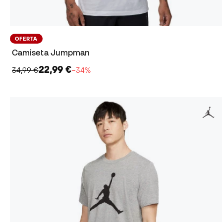
OFERTA
Camiseta Jumpman
22,99 €
34,99 €
−34%