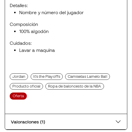
Detalles:
Nombre y número del jugador
Composición
100% algodón
Cuidados:
Lavar a maquina
Jordan
It's the Playoffs
Camisetas Lamelo Ball
Producto oficial
Ropa de baloncesto de la NBA
Oferta
Valoraciones (1)