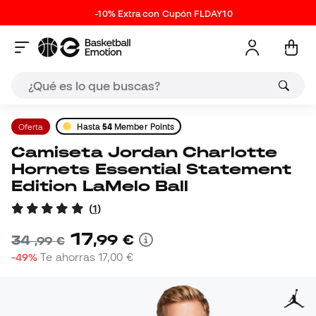
-10% Extra con Cupón FLDAY10
Oferta
Hasta
54
Member Points
Camiseta Jordan Charlotte
Hornets Essential Statement
Edition LaMelo Ball
(
1
)
17
,
99
€
34
,
99
€
-49%
Te ahorras
17,00 €