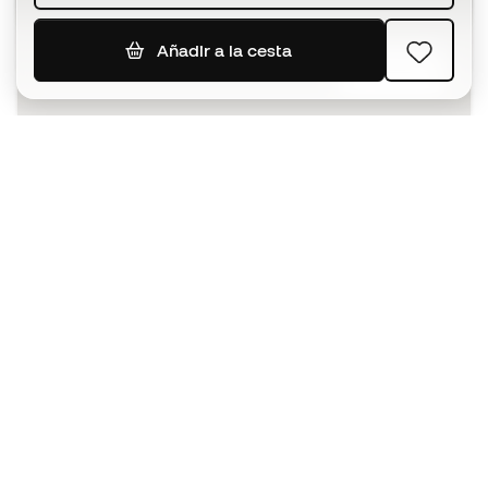
Añadir a la cesta
SUSCRIBIR
Acepto recibir comunicaciones personalizadas para mi
según la
Política de privacidad
de Sports Emotion.
La App
para los que viven el basket
de forma diferente.