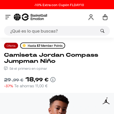
-10% Extra con Cupón FLDAY10
Oferta
Hasta
57
Member Points
Camiseta Jordan Compass
Jumpman Niño
Sé el primero en opinar
18
,
99
€
29
,
99
€
-37%
Te ahorras
11,00 €