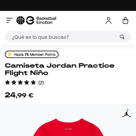
Hasta
75
Member Points
Camiseta Jordan Practice
Flight Niño
(
7
)
24
,
99
€