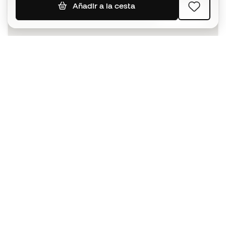
Añadir a la cesta
SUSCRIBIR
Acepto recibir comunicaciones personalizadas para mi
según la
Política de privacidad
de Sports Emotion.
La App
para los que viven el basket
de forma diferente.
¿Te ayudamos?