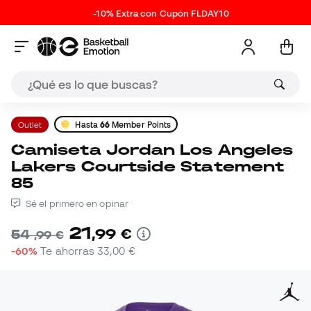
-10% Extra con Cupón FLDAY10
Outlet
Hasta
66
Member Points
Camiseta Jordan Los Angeles
Lakers Courtside Statement
85
Sé el primero en opinar
21
,
99
€
54
,
99
€
-60%
Te ahorras
33,00 €