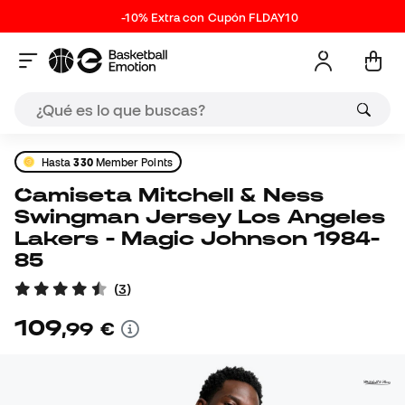
-10% Extra con Cupón FLDAY10
Hasta
330
Member Points
Camiseta Mitchell & Ness
Swingman Jersey Los Angeles
Lakers - Magic Johnson 1984-
85
(
3
)
109
,
99
€