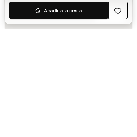
Añadir a la cesta
SUSCRIBIR
Acepto recibir comunicaciones personalizadas para mi
según la
Política de privacidad
de Sports Emotion.
La App
para los que viven el basket
de forma diferente.