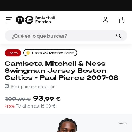
Oferta
Hasta
282
Member Points
Camiseta Mitchell & Ness
Swingman Jersey Boston
Celtics - Paul Pierce 2007-08
Sé el primero en opinar
93
,
99
€
109
,
99
€
-15%
Te ahorras
16,00 €