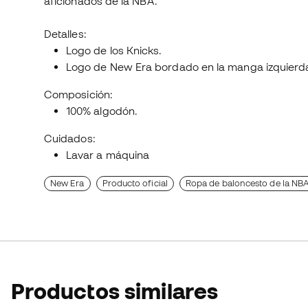
aficionados de la NBA.
Detalles:
Logo de los Knicks.
Logo de New Era bordado en la manga izquierd
Composición:
100% algodón.
Cuidados:
Lavar a máquina
New Era
Producto oficial
Ropa de baloncesto de la NB
Productos similares