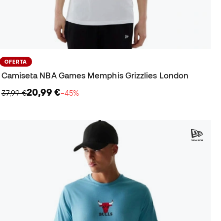
OFERTA
Camiseta NBA Games Memphis Grizzlies London
20,99 €
37,99 €
−45%