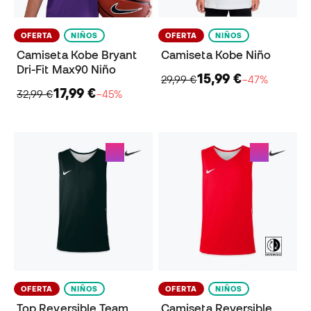
OFERTA
NIÑOS
OFERTA
NIÑOS
Camiseta Kobe Bryant
Camiseta Kobe Niño
Dri-Fit Max90 Niño
15,99 €
29,99 €
−47%
17,99 €
32,99 €
−45%
OFERTA
NIÑOS
OFERTA
NIÑOS
Top Reversible Team
Camiseta Reversible