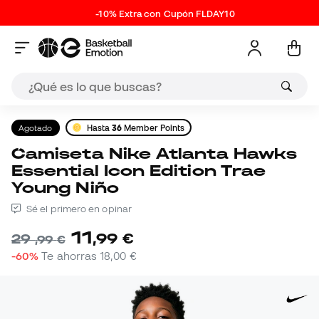
-10% Extra con Cupón FLDAY10
Agotado
Hasta
36
Member Points
Camiseta Nike Atlanta Hawks
Essential Icon Edition Trae
Young Niño
Sé el primero en opinar
11
,
99
€
29
,
99
€
-60%
Te ahorras
18,00 €