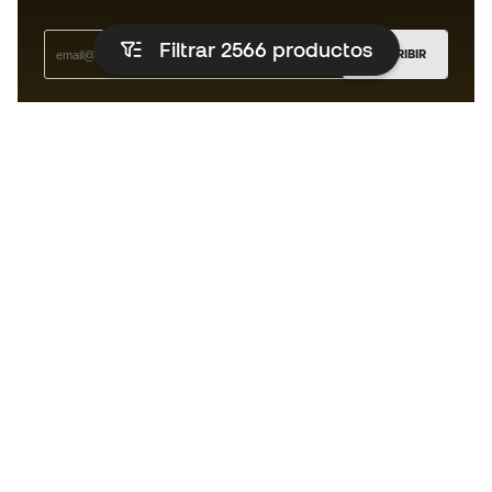
Filtrar 2566
productos
SUSCRIBIR
Acepto recibir comunicaciones personalizadas para mi
según la
Política de privacidad
de Sports Emotion.
La App
para los que viven el basket
de forma diferente.