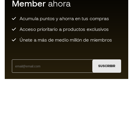
Member
ahora
Acumula puntos y ahorra en tus compras
Acceso prioritario a productos exclusivos
Únete a más de medio millón de miembros
SUSCRIBIR
Acepto recibir comunicaciones personalizadas para mi
según la
Política de privacidad
de Sports Emotion.
La App
para los que viven el basket
de forma diferente.