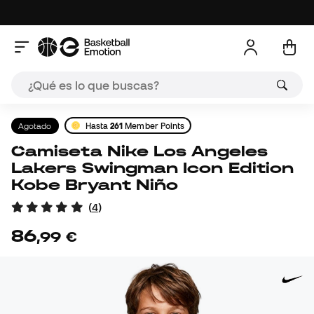
Agotado
Hasta
261
Member Points
Camiseta Nike Los Angeles
Lakers Swingman Icon Edition
Kobe Bryant Niño
(
4
)
86
,
99
€